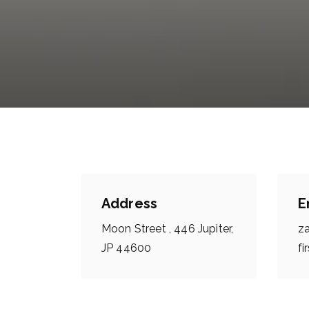
Address
E
Moon Street , 446 Jupiter,
z
JP 44600
f