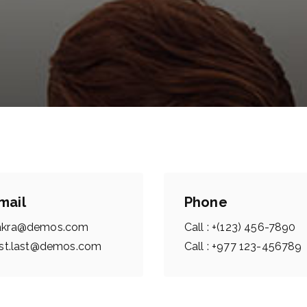
mail
Phone
akra@demos.com
Call : +(123) 456-7890
irst.last@demos.com
Call : +977 123-456789