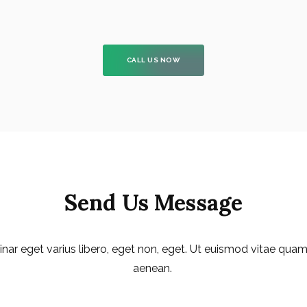
CALL US NOW
Send Us Message
inar eget varius libero, eget non, eget. Ut euismod vitae qua
aenean.